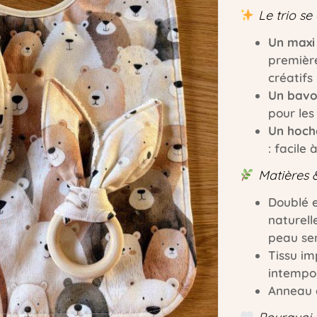
Le trio se
Un maxi
premièr
créatifs
Un bavo
pour les
Un hoche
: facile
Matières &
Doublé 
naturel
peau se
Tissu im
intempo
Anneau d