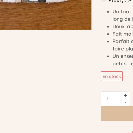
Pourquoi o
Un trio
long de 
Doux, ab
Fait mai
Parfait
faire pla
Un ensem
petits… 
En stock