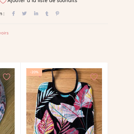
Ajouter à la liste de souhaits
n :
oirs
-20%