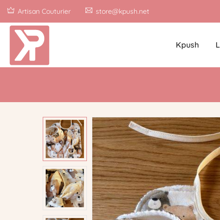
Artisan Couturier
store@kpush.net
Kpush
L