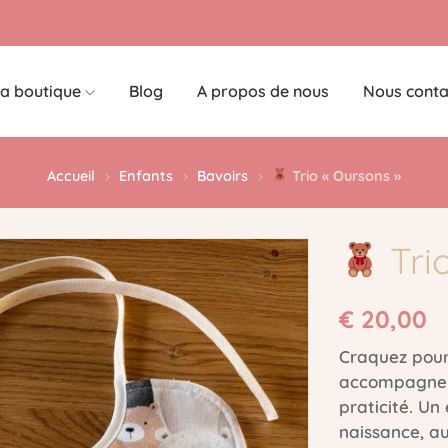
a boutique
Blog
A propos de nous
Nous conta
Accueil
Enfants
Bavoirs
Trio « Oursons »
Tri
€
20,00
Craquez pour 
accompagner 
praticité. Un
naissance, au