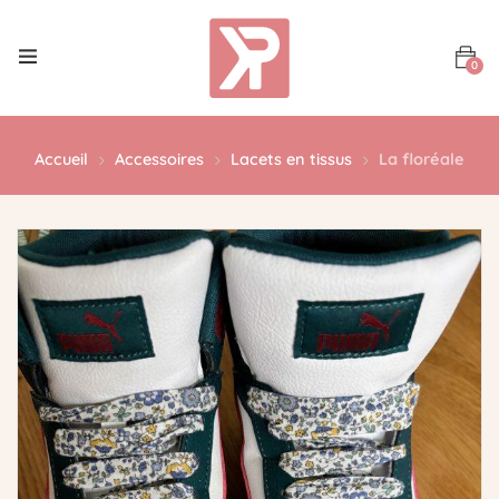
0
Accueil
Accessoires
Lacets en tissus
La floréale