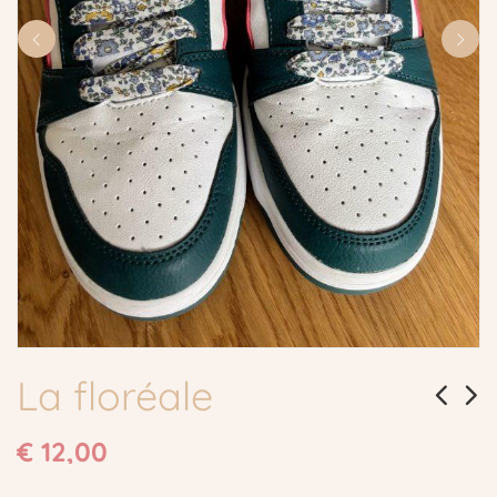
La floréale
€
12,00