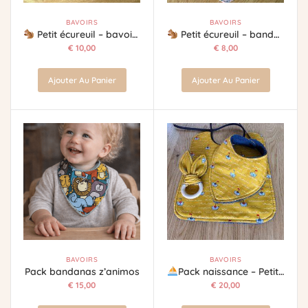
BAVOIRS
BAVOIRS
Petit écureuil – bavoir fleur
Petit écureuil – bandana
€
10,00
€
8,00
Ajouter Au Panier
Ajouter Au Panier
BAVOIRS
BAVOIRS
Pack bandanas z’animos
Pack naissance – Petits bateaux
€
15,00
€
20,00