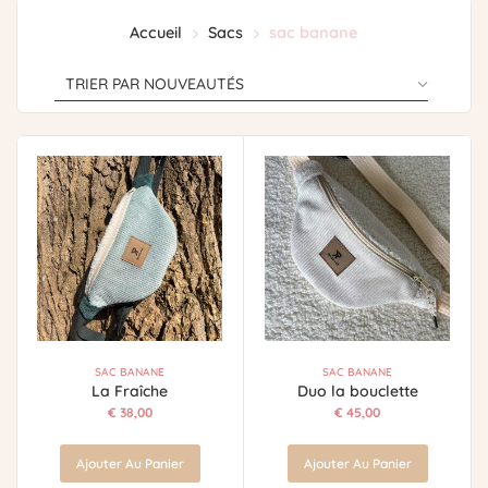
Accueil
Sacs
sac banane
SAC BANANE
SAC BANANE
La Fraîche
Duo la bouclette
€
38,00
€
45,00
Ajouter Au Panier
Ajouter Au Panier