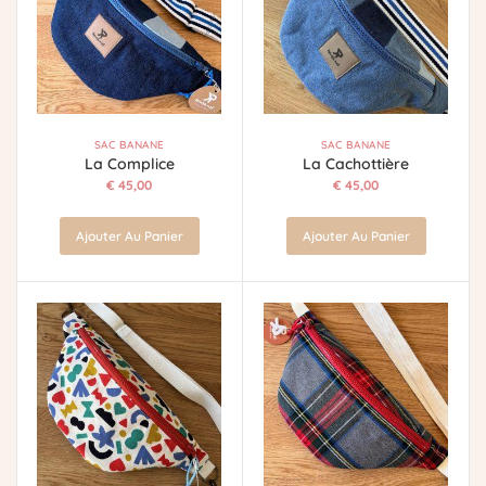
SAC BANANE
SAC BANANE
La Complice
La Cachottière
€
45,00
€
45,00
Ajouter Au Panier
Ajouter Au Panier