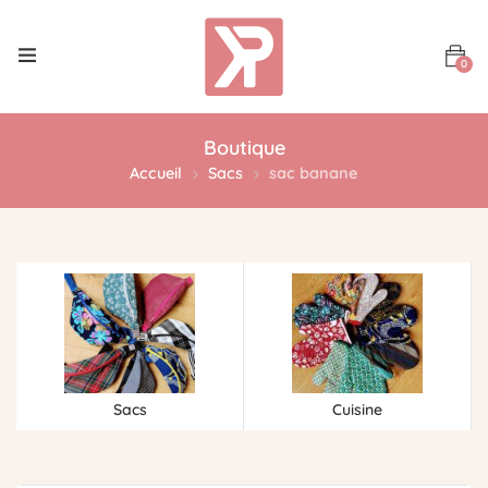
0
Boutique
Accueil
Sacs
sac banane
Sacs
Cuisine