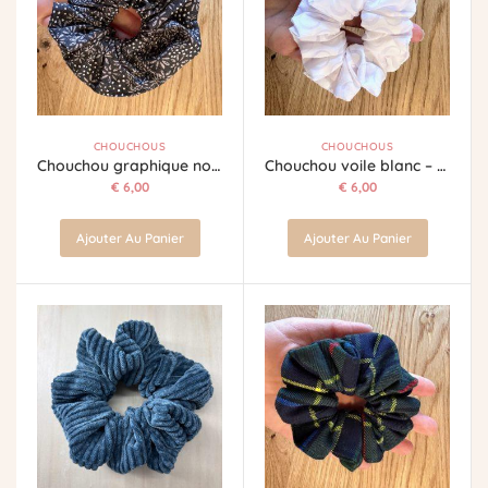
CHOUCHOUS
CHOUCHOUS
Chouchou graphique noir & blanc
Chouchou voile blanc – Motifs ronds délicats
€
6,00
€
6,00
Ajouter Au Panier
Ajouter Au Panier