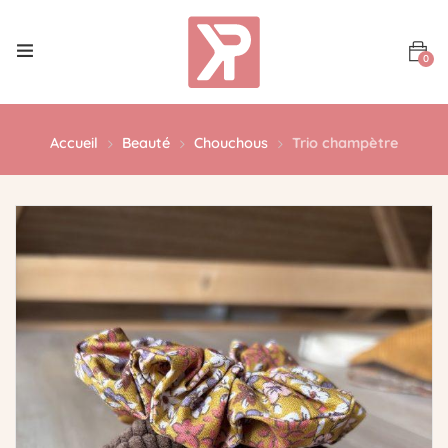
0
Accueil
Beauté
Chouchous
Trio champètre