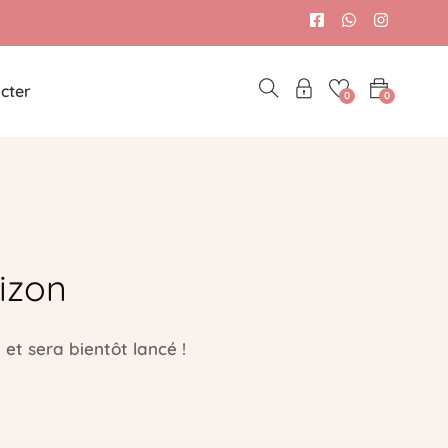
cter
0
0
izon
et sera bientôt lancé !