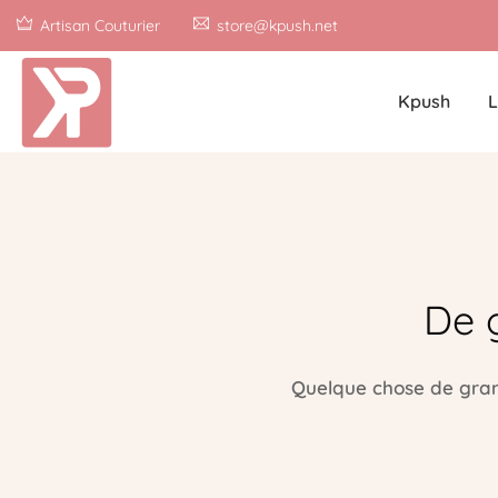
Artisan Couturier
store@kpush.net
Kpush
L
De 
Quelque chose de grand