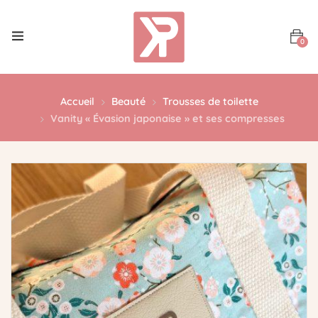
0
Accueil
Beauté
Trousses de toilette
Vanity « Évasion japonaise » et ses compresses