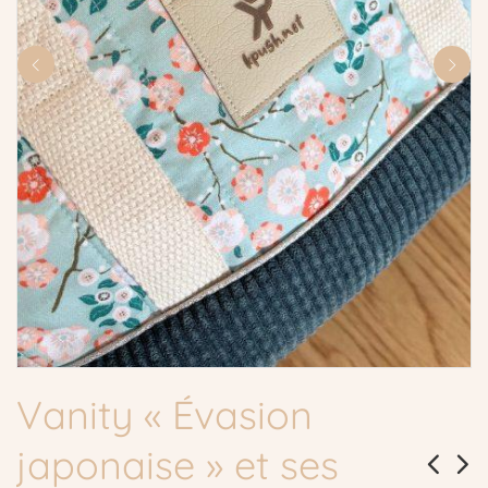
Vanity « Évasion
japonaise » et ses