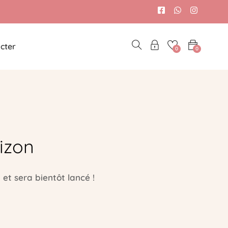
cter
0
0
izon
et sera bientôt lancé !