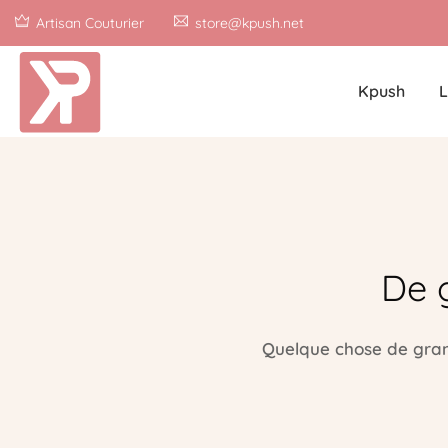
Artisan Couturier
store@kpush.net
Kpush
L
De 
Quelque chose de grand