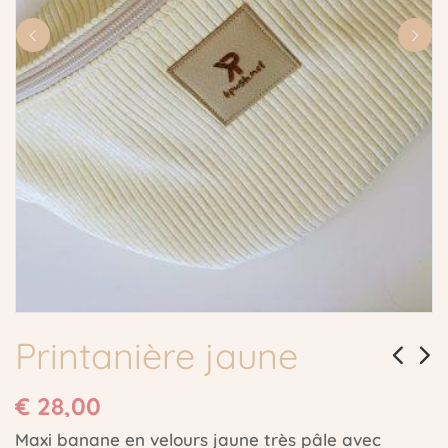
Printanière jaune
€
28,00
Maxi banane en velours jaune très pâle avec