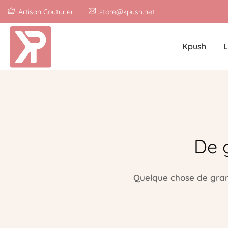
Artisan Couturier
store@kpush.net
Kpush
L
De 
Quelque chose de grand