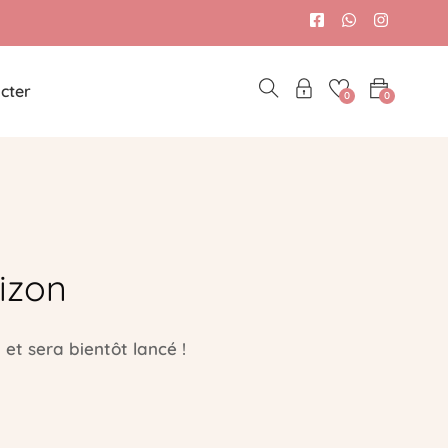
cter
0
0
izon
et sera bientôt lancé !