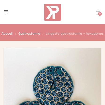
0
Accueil
Gastrostomie
Lingette gastrostomie – hexagones