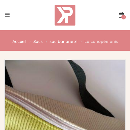
0
Accueil
Sacs
sac banane xl
La canopée anis