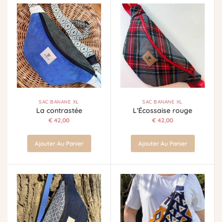
SAC BANANE XL
SAC BANANE XL
La contrastée
L’Écossaise rouge
€
42,00
€
42,00
Ajouter Au Panier
Ajouter Au Panier