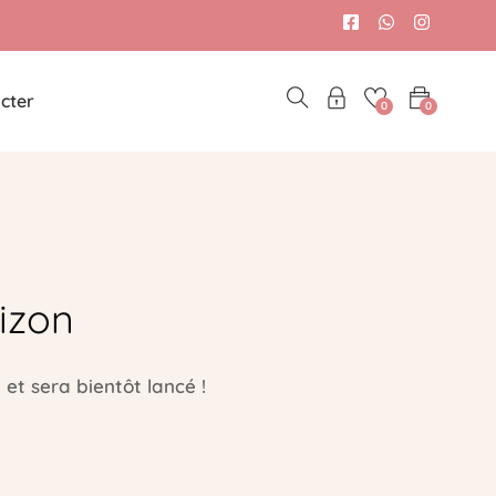
cter
0
0
izon
et sera bientôt lancé !