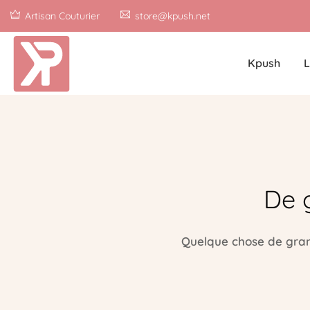
Artisan Couturier
store@kpush.net
Kpush
L
De 
Quelque chose de grand