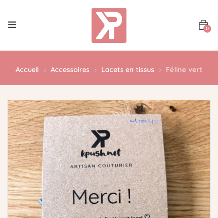
0
Accueil
Accessoires
Lacets en tissus
Féline vert