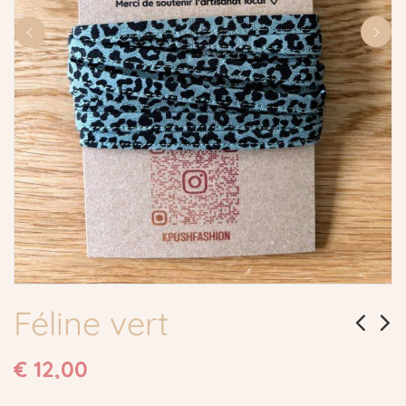
Féline vert
€
12,00