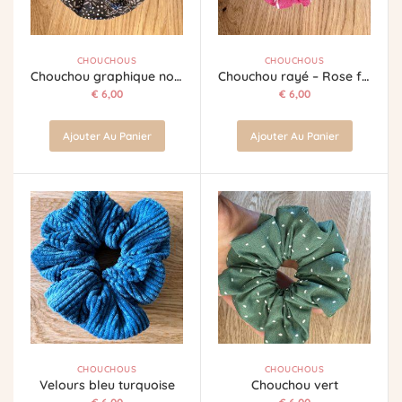
CHOUCHOUS
CHOUCHOUS
Chouchou graphique noir & blanc
Chouchou rayé – Rose framboise & écru
€
6,00
€
6,00
Ajouter Au Panier
Ajouter Au Panier
CHOUCHOUS
CHOUCHOUS
Velours bleu turquoise
Chouchou vert