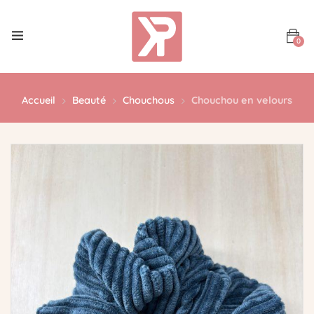
0
Accueil
Beauté
Chouchous
Chouchou en velours