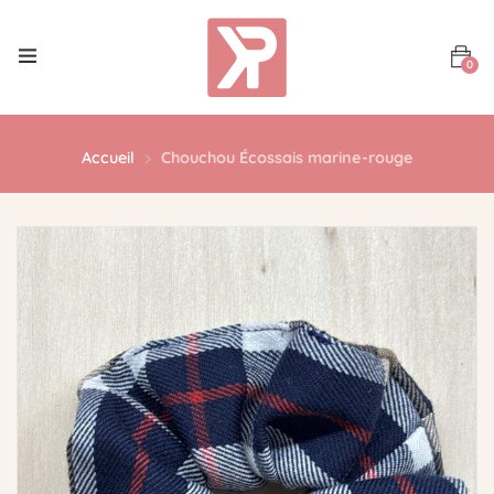
0
Accueil
Chouchou Écossais marine-rouge