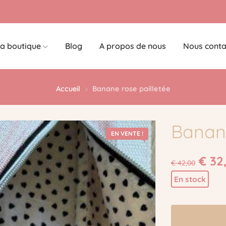
a boutique
Blog
A propos de nous
Nous conta
Accueil
Banane rose pailletée
Banane
EN VENTE !
€
32
€
42,00
En stock