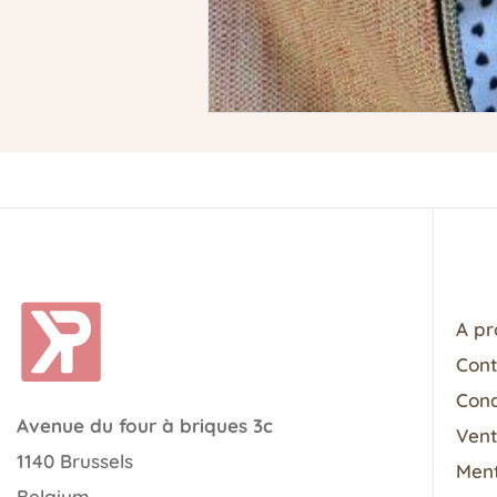
A pr
Con
Cond
Avenue du four à briques 3c
Vent
1140 Brussels
Ment
Belgium