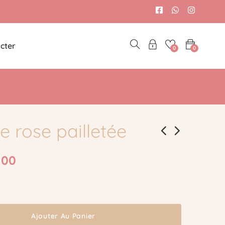
cter
0
0
 rose pailletée
,00
Ajouter Au Panier