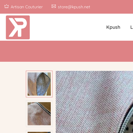
Artisan Couturier
store@kpush.net
Kpush
L