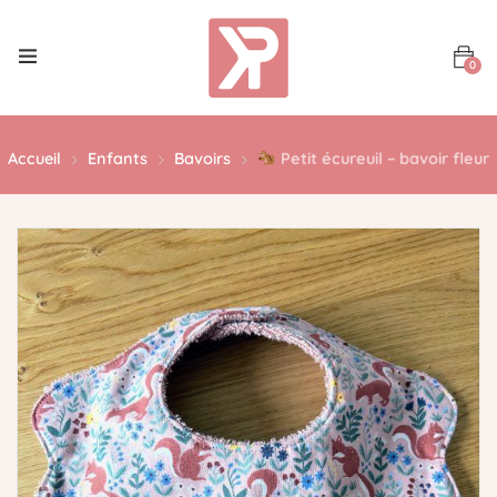
0
Accueil
Enfants
Bavoirs
Petit écureuil – bavoir fleur