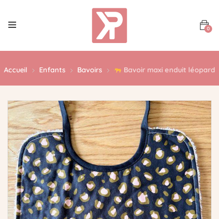
0
Accueil
Enfants
Bavoirs
Bavoir maxi enduit léopard