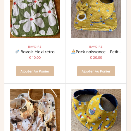
BAVOIRS
BAVOIRS
Bavoir Maxi rétro
Pack naissance – Petits bateaux
€
10,00
€
20,00
Ajouter Au Panier
Ajouter Au Panier