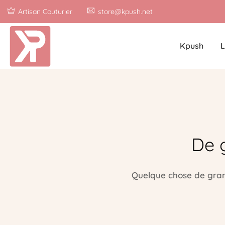
Artisan Couturier
store@kpush.net
Kpush
L
De 
Quelque chose de grand