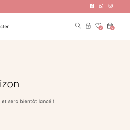
cter
0
0
izon
et sera bientôt lancé !