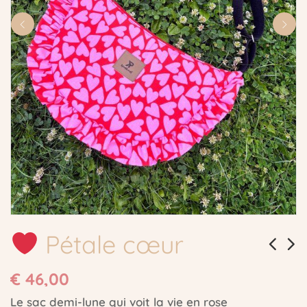
Pétale cœur
€
46,00
Le sac demi-lune qui voit la vie en rose